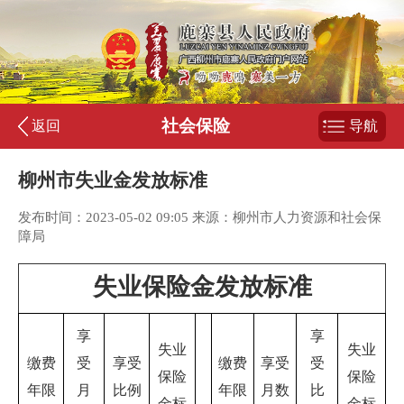
社会保险
返回
导航
柳州市失业金发放标准
发布时间：2023-05-02 09:05 来源：柳州市人力资源和社会保
障局
失业保险金发放标准
享
享
失业
失业
缴费
受
享受
缴费
享受
受
保险
保险
年限
月
比例
年限
月数
比
金标
金标