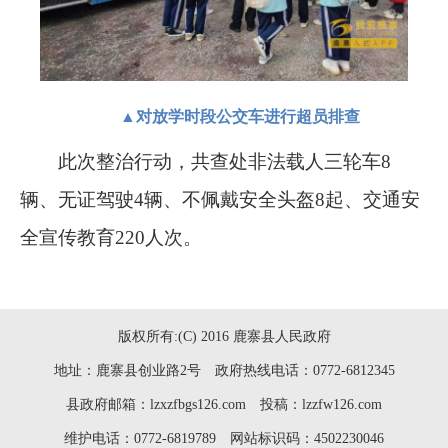
▲
对放学时段公交车进行超员排查
此次整治行动，共查处非法载人三轮车
8
辆、无证驾驶
4
辆、不佩戴安全头盔
8
起、交通安
全宣传教育
220
人次。
版权所有:(C) 2016 鹿寨县人民政府
地址：鹿寨县创业路2号 政府热线电话：0772-6812345
县政府邮箱：lzxzfbgs126.com 投稿：lzzfw126.com
维护电话：0772-6819789 网站标识码：4502230046