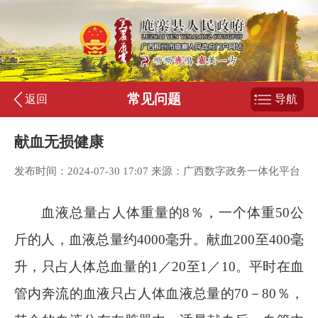
常见问题
返回
导航
献血无损健康
发布时间：2024-07-30 17:07 来源：广西数字政务一体化平台
血液总量占人体重量的
8
％，一个体重
50
公
斤的人，血液总量约
4000
毫升。献血
200
至
400
毫
升，只占人体总血量的
1
／
20
至
1
／
10
。平时在血
管内奔流的血液只占人体血液总量的
70
－
80
％，