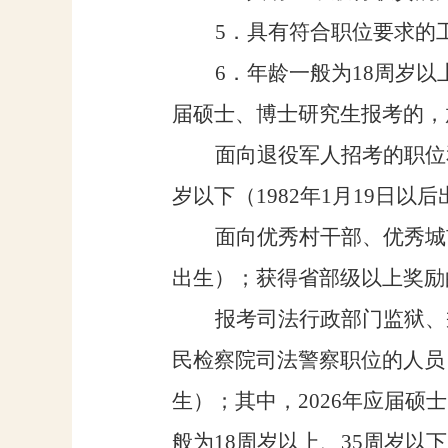
5
．具有符合职位要求的
6
．
年龄一般为
18
周岁以
届硕士、博士研究生
报考的
，
面向退役军人招
考
的职位
岁以下（
198
2
年
1
月
19
日
以后
面向优秀村干部、优秀城
出生）；获得省部级以上奖励
报考司法行政部门监狱、
民检察院司法警察职位的人员
生）；
其中
，
202
6
年
应届硕士
般为
18
周岁以上、
35
周岁以下