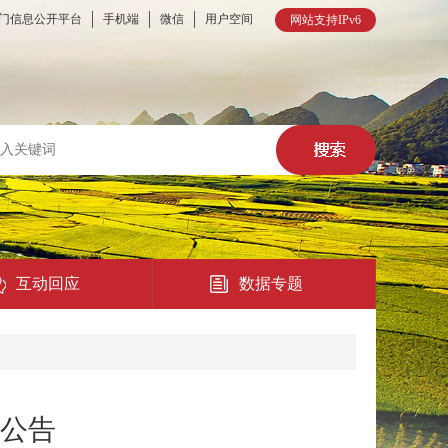
门信息公开平台
手机端
微信
用户空间
网站支持IPv6
互动回应
数据专题
热点回应
民意征集
员公告
在线访谈