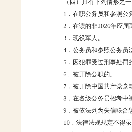
（四）具有下列情形之一
1
．在职公务员和参照公
2
．
在读的非
2026
年
应届
3
．现役军人。
4
．公务员和参照公务员
5
．因犯罪受过刑事处罚
6
、
被开除公职的。
7
．被开除中国共产党党
8
．在各级公务员招考中
9
．被依法列为失信联合
10
．法律
法规
规定不得录