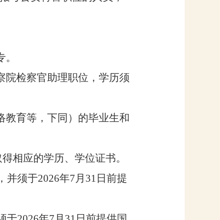
专
。
察院检察官助理职位，学历须
络教育等，下同）的毕业生和
取得相应的学历、学位证书
。
，
并
须于
202
6
年
7
月
31
日
前
提
须于
202
6
年
7
月
31
日
前
提供
国