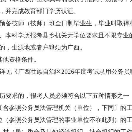
，并完成教育部门学历认证
。
预备技师（技师）班全日制毕业生，毕业时取得
、本科学历报考县乡机关无学位要求
且
不限专业
的，生源地或
者
户籍须为广西。
其他资格条件。
详见《广西壮族自治区
202
6
年度考试录用公务员
历要求的，报考人员必须符合以下五种情形之一
〔
含参照公务员法管理
机关（
单位
）
，下同
〕
的
位
（参照公务员法管理的事业单位不在此列）
的