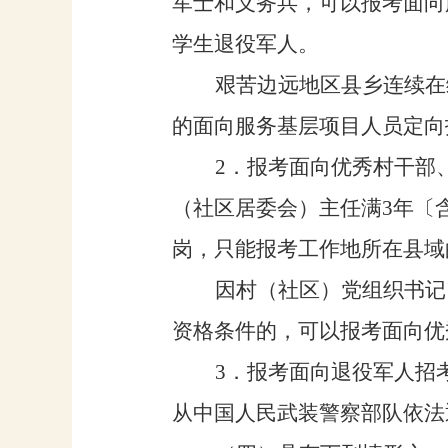
军士和义务兵
，可以报考面向
学生退役
军人
。
艰苦边远地区县乡
连续
在
的面向服务基层项目人员定向
2
．报考面向
优秀村干部
（社区居委会）
主任满
3
年
〔
岗，只能报考工作地所在
县域
因
村
（社区）
党组织书记
资格条件的，可以报考面向优
3．
报考面向退役军人招
从中国人民武装警察部队依法