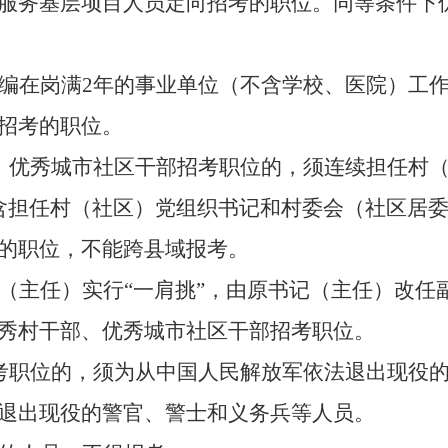
服务基层项目人员定向招
考
的职位
。
同等条件下
编在岗
满
2
年的
事业单位（不含学校、医院）工
招考
的职位。
、优秀城市社区干部
招
考
职位的，须连续担任村
含担任村
（社区）
党组织书记和村委会
（社区居
的职位，不能跨县
域
报考。
（
主任
）实行
“一肩挑”，由原书记（主任）改任
秀村干部、优秀城市社区干部
招
考
职位。
考
职位的，须为从中国人民解放军依法退出现役
退出现役的警官、警士和义务兵等人员。