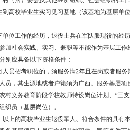
、村（居）委会
及其他经济组织、社会组织的工
生到高校毕业生实习见习基地（该基地为基层单
下单位工作的经历，退役士兵在军队服现役的经
参加社会实践、实习、兼职等不能作为基层工作
分别应具备以下资格条件：
目人员招
考
职位的，须服务满
2
年且在岗或者服务
人员，
其
生源地或者户籍须为广西。服务基层项
农村义务教育阶段学校教师特设岗位计划、
“
三支
组织员
（基层岗位）
。
）以上的高校毕业生退役军人
、
符合条件的具有