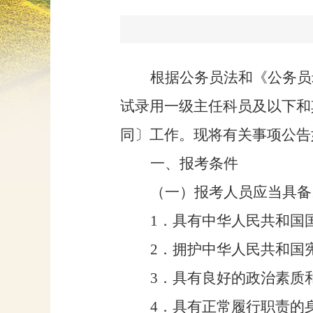
根据公务员法和
《
公务员
试录用一级主任科员
及
以下
和
同
〕
工作。
现将
有关事项公告
一、报考条件
（一）报考人员应当具备
1
．具有中华人民共和国
2
．拥护中华人民共和国
3
．具有良好的政治素质
4
．具有正常履行职责的