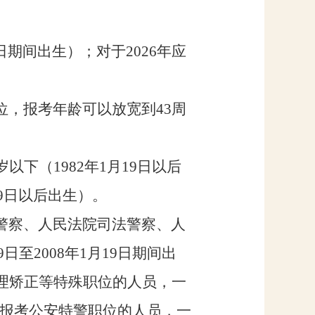
日
期间出生）
；
对于
202
6
年
应
。
位，报考年龄可以放宽到
4
3
周
。
岁以下（
198
2
年
1
月
19
日
以后
9
日
以后出生）
。
警察、人民法院司法警察、人
9
日
至
200
8
年
1
月
19
日
期间出
理矫正等特殊职位的人员，一
报考公安特警职位的人员，一