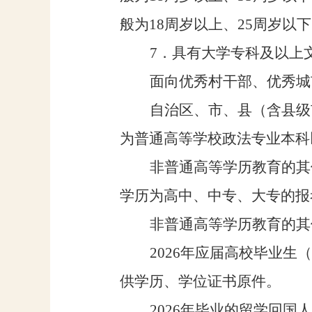
般为
18
周岁以上、
25
周岁以下
7
．具有
大学专科及
以上
面向
优秀村干部、优秀城
自治区、
市、县
（
含
县级
为普通高等学校政法专业本科
非普通高等学历教育的其
学历为高中、中专、大专的报
非普通高等学历教育的其
2026
年应届高校毕业生
（
供学历、学位证书原件
。
2026
年毕业的
留学回国人