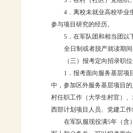
3
．在村（社区）
党
组织
4
．离校未就业高校毕业
参与项目研究的经历。
5
．在军队团和相当团以
全日制或者脱产就读期间
（三）报考定向招录职位
1
．报考
面
向服务基层项
中，参加区外服务基层项目的
村任职工作（
大学生村官
）、
西部计划项目人员、党建工作
在军队服
现
役
满
5
年（含