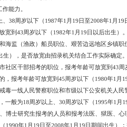
工作能力。
上、
3
8
周岁以下（
198
7
年
1
月
19
日
至
200
8
年
1
月
19
放宽到
4
3
周岁以下
（
198
2
年
1
月
19
日
以后出生
）
和海监（渔政）船员职位
、
艰苦边远地区乡镇职
出生）
，
是否放宽由招录机关
结合工作实际确
定
市社区干部招
考
的职位，报考年龄
可
放宽到
4
3
周
的，报考年龄可放宽到
45
周岁以下（
19
80
年
1
月
1
戒毒一线人民警察职位和市级以下公安机关人民
，一般为
18
周岁以上、
30
周岁以下（
199
5
年
1
月
1
、博士研究生报考
的人员
和报考法医、狱医、心
（
19
90
年
1
月
19
日
至
200
8
年
1
月
19
日期间出生）；