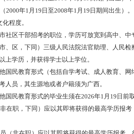
（
2000
年
1
月
19
日
至
200
8
年
1
月
19
日
期间出生）。
文化程度。
市社区干部
招
考
的职位，学历
可
放宽到高中、中
市、区，
下同
）
三
级人民法院法官助理、人民检
以上学历，并获得学士以上学位
。
他国民教育形式（包括自学考试、成人教育、网
考人员，其生源地或者户籍须为广西
。
他国民教育形式的毕业生须在
202
6
年
1
月
19
日
前
非在职，下同）应
以其即将获得的最高学历报考
员
（非在职）应
以其即将获得的最高学历报考，