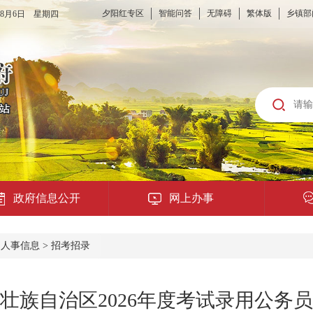
夕阳红专区
智能问答
无障碍
繁体版
乡镇部
6年8月6日 星期四
政府信息公开
网上办事
龙城云APP
>
人事信息
>
招考招录
公共服务
壮族自治区2026年度考试录用公务
便民提示