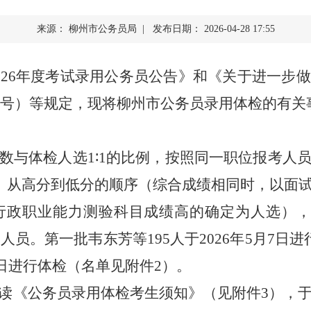
查询服务
来源： 柳州市公务员局 | 发布日期： 2026-04-28 17:55
一件事服务
026
年度考试录用公务员公告》和《关于进一步做
利企查询
号）等规定，现将柳州市公务员录用体检的有关
数与体检人选
1∶1
的比例，按照同一职位报考人
）从高分到低分的顺序（综合成绩相同时，以面
行政职业能力测验科目成绩高的确定为人选）
检人员。第一批韦东芳等
195
人于
2026
年
5
月
7
日进
日进行体检（名单见附
件
2
）。
读《公务员录用体检考生须知》（见附件
3
），