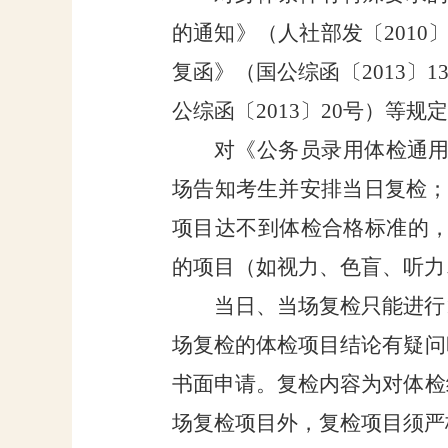
的通知》（人社部发〔
2010
复函》（国公综函〔
2013
〕
1
公综函〔
2013
〕
20
号）等规定
对《公务员录用体检通
场告知考生并安排当日复检
项目达不到体检合格标准的
的项目（如视力、色盲、听力
当日、当场复检只能进行
场复检的体检项目结论有疑问
书面申请。复检内容为对体检
场复检项目外，复检项目须严