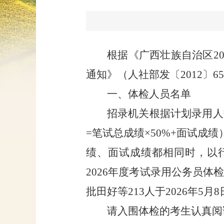
根据《广西壮族自治区
2
通知》（人社部发〔
2012
〕
65
一、体检人员名单
招录机关根据计划录用人
=
笔试总成绩
×50%+
面试成绩
绩、面试成绩都相同时，
以
2026
年度考试录用公务员体
批田好等
2
13
人于
2026
年
5
月
8
请入围体检的考生认真阅