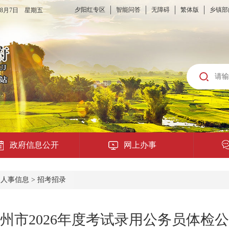
夕阳红专区
智能问答
无障碍
繁体版
乡镇部
6年8月7日 星期五
政府信息公开
网上办事
龙城云APP
>
人事信息
>
招考招录
公共服务
州市2026年度考试录用公务员体检
便民提示