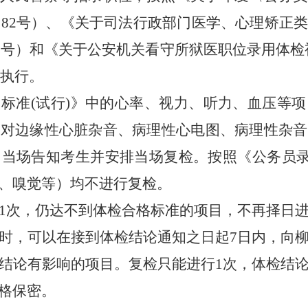
〕
82
号）、《关于司法行政部门医学、心理矫正
3
号）和《关于公安机关看守所狱医职位录用体检
执行。
用标准
(
试行
)
》中的心率、视力、听力、血压等项
；对边缘性心脏杂音、病理性心电图、病理性杂音
，当场告知考生并安排当场复检。按照《公务员
、嗅觉等）均不进行复检。
1
次，仍达不到体检合格标准
的项目，不再择日
时，可以在接到体检结论通知之日起
7
日内，向
结论有影响的项目。复检只能进行
1
次，体检结
格保密。