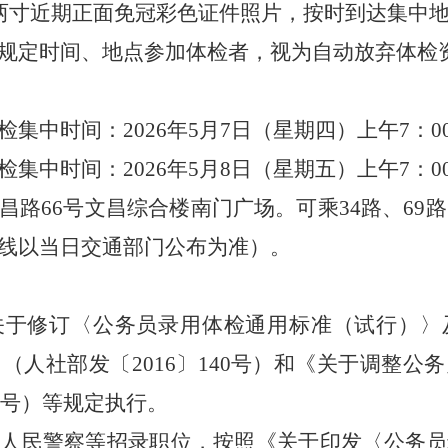
两寸近期正面免冠彩色证件照片，按时到达集中
规定时间、地点参加体检者，视为自动放弃体检
检集中时间：
2026
年
5
月
7
日（星期
四
）上午
7
：
0
检集中时间：
2026
年
5
月
8
日（星期
五
）上午
7
：
0
昌路
66
号文昌综合楼南门广场
。
可乘
34
路、
69
路
线以当日交通部门公布为准）
。
关于修订〈公务员录用体检通用标准（试行）〉
》（人社部发〔
2016
〕
140
号）
和
《关于调整公务
号）等规定执行。
的人民警察等招录职位，按照《关于印发〈公务员