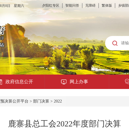
夕阳红专区
智能问答
无障碍
繁体版
乡镇部
6年8月8日 星期六
政府信息公开
网上办事
龙城云APP
>
预决算公开平台
>
部门决算
>
2022
公共服务
鹿寨县总工会2022年度部门决算
便民提示