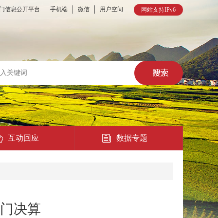
门信息公开平台
手机端
微信
用户空间
网站支持IPv6
互动回应
数据专题
热点回应
民意征集
部门决算
在线访谈