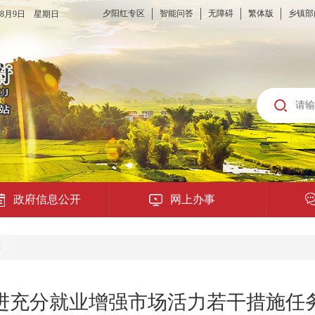
夕阳红专区
智能问答
无障碍
繁体版
乡镇部
6年8月9日 星期日
政府信息公开
网上办事
龙城云APP
读
公共服务
进充分就业增强市场活力若干措施任
便民提示