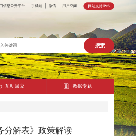
门信息公开平台
手机端
微信
用户空间
网站支持IPv6
互动回应
数据专题
热点回应
民意征集
务分解表》政策解读
在线访谈