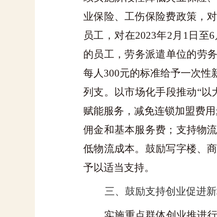
业保险、工伤保险费政策，
员工，对在
2023
年
2
月
1
日至
6
的员工，劳务派遣单位的劳
每人
300
元的标准给予一次性
列支。以市场化手段推动
“
赋能服务，减免连锁加盟费用
佣金和基本服务费；支持物
低物流成本。鼓励写字楼、
予以适当支持。
三、鼓励支持创业促进新
实施重点群体创业推进