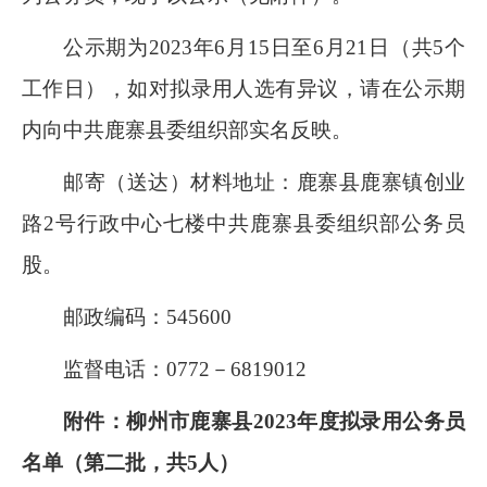
公示期为
2023
年
6
月
15
日至
6
月
21
日（共
5
个
工作日），如对拟录用人选有异议，请在公示期
内向中共鹿寨县委组织部实名反映。
邮寄（送达）材料地址：鹿寨县鹿寨镇创业
路
2
号行政中心七楼中共鹿寨县委组织部公务员
股。
邮政编码：
545600
监督电话：
0772－6819012
附件：柳州市鹿寨县
2023
年度拟录用公务员
名单（第二批，共
5
人）