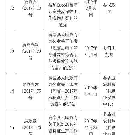
鹿政发
2017
年
县加强农村留守
县民政
12
〔
2017
〕
18
7
月
10
儿童关爱保护工
局
号
日
作实施方案
》
的
通知
鹿寨县人民政府
办公室
关于印发
鹿政办发
《
鹿寨县电子商
2017
年
县科工
13
〔
2017
〕
73
务进农村综合示
8
月
1
日
贸局
号
范项目建设实施
方案
》
的通知
鹿寨县人民政府
县农业
鹿政办发
办公室
关于印发
农村局
2017
年
14
〔
2017
〕
75
《
鹿寨县
2017
年
（
县糖
8
月
3
日
号
秋植蔗生产工作
业发展
方案
》的通知
中心
）
县农业
鹿寨县人民政府
鹿政发
2017
年
农村局
关于抓好
2018
年
15
〔
2017
〕
26
11
月
29
（
县糖
糖料蔗生产工作
号
日
业发展