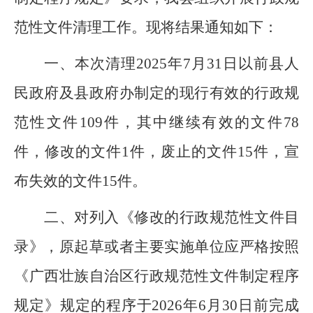
范性文件清理工作。现将结果通知如下：
一、本次清理
202
5
年
7
月
3
1
日以前县人
民政府及
县政府办
制定
的现行有效
的行
政规
范性文件
109
件
，其中继续有效的文件
78
件，修改的文件
1
件，废止的文件
15
件，宣
布失效的文件
15
件。
二、对列入
《修改的行政规范性文件目
录》，原起草或者主要实施单位应严格按照
《广西壮族自治区行政规范性文件制定程序
规定》规定的程序于
202
6
年
6
月
3
0
日前完成