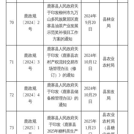
鹿寨县人民政府关
于印发柳州市九万
鹿政规
2024
年
山多民族聚居区鹿
县林业
70
〔
2024
〕
2
9
月
20
寨县油茶产业发展
局
号
日
示范奖补项目工作
方案的通知
鹿寨县人民政府关
鹿政规
于印发《鹿寨县农
2024
年
县农业
71
〔
2024
〕
3
村产权流转交易市
10
月
12
农村局
号
场管理办法（修
日
订）》的通知
鹿寨县人民政府关
鹿政规
2024
年
于印发《鹿寨县储
县发改
72
〔
2024
〕
4
10
月
29
备粮管理办法》的
局
号
日
通知
县农业
鹿寨县人民政府关
鹿政规
2025
年
农村局
于印发《鹿寨县
73
〔
2025
〕
1
1
月
23
（
县糖
2025
年糖料蔗生产