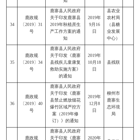
知
鹿寨县人民政府
县农业
鹿政规
关于印发鹿寨县
2019
年
农村局
34
〔
2019
〕
31
2019
年秋植蔗生
9
月
16
（
县糖
号
产工作方案的通
日
业发展
知
中心
）
鹿寨县人民政府
鹿政规
关于印发
《
鹿寨
2019
年
35
〔
2019
〕
34
县残疾儿童康复
10
月
18
县残联
号
救助实施方案
》
日
的通知
鹿寨县人民政府
关于印发
《
鹿寨
柳州市
鹿政规
2019
年
县
禁止燃放
烟花
鹿寨
生
36
〔
2019
〕
40
12
月
8
爆竹区域严控方
态
环境
号
日
案
（
2019
年修
局
订
）》
的通知
鹿寨县人民政府
鹿政规
关于印发《鹿寨
2020
年