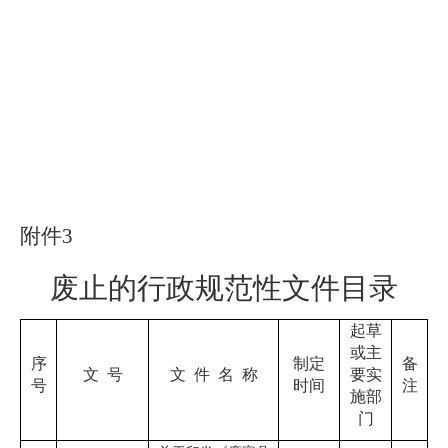
附件
3
废止的行政规范性文件目录
起草
或主
序
制定
备
文
号
文
件
名
称
要实
号
时间
注
施部
门