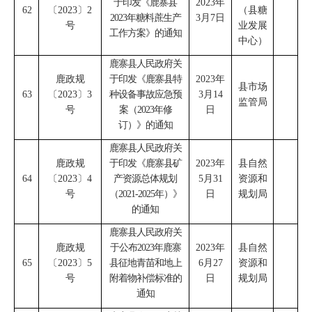
于印发《鹿寨县
2023
年
62
〔
2023
〕
2
（
县糖
2023
年糖料蔗生产
3
月
7
日
号
业发展
工作方案》的通知
中心
）
鹿寨县人民政府关
鹿政规
于印发《鹿寨县特
2023
年
县市场
63
〔
2023
〕
3
种设备事故应急预
3
月
14
监管局
号
案（
2023
年修
日
订）》的通知
鹿寨县人民政府关
鹿政规
于印发《鹿寨县矿
2023
年
县自然
64
〔
2023
〕
4
产资源总体规划
5
月
31
资源和
号
（
2021-2025
年）》
日
规划局
的通知
鹿寨县人民政府关
鹿政规
于公布
2023
年鹿寨
2023
年
县自然
65
〔
2023
〕
5
县征地青苗和地上
6
月
27
资源和
号
附着物补偿标准的
日
规划局
通知