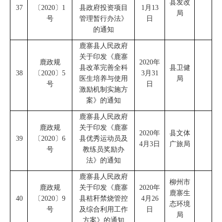
县发改
37
〔
2020
〕
1
县政府投资项目
1
月
13
局
号
管理暂行办法》
日
的通知
鹿寨县人民政府
关于印发《鹿寨
鹿政规
2020
年
县改革完善全科
县卫健
38
〔
2020
〕
5
3
月
31
医生培养与使用
局
号
日
激励机制实施方
案》的通知
鹿寨县人民政府
鹿政规
关于印发《鹿寨
2020
年
县文体
39
〔
2020
〕
6
县优秀运动员及
4
月
3
日
广旅局
号
教练员奖励办
法》的通知
鹿寨县人民政府
柳州市
鹿政规
关于印发《鹿寨
2020
年
鹿寨生
40
〔
2020
〕
9
县秸秆禁烧管控
4
月
26
态环境
号
及综合利用工作
日
局
方案》的通知