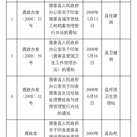
鹿寨县人民政府
鹿政
办
发
办公室
关于印发
2008
年
县住建
2
〔
2008
〕
33
鹿寨县城市管线
5
月
13
局
号
工程档案管理暂
日
行办法的通知
鹿寨县人民政府
鹿政办发
办公室
关于印发
2008
年
县卫健
3
〔
2008
〕
39
《鹿寨县爱国卫
5
月
16
局
号
生工作管理办
日
法》的通知
鹿寨县人民政府
办公室
关于印发
鹿政办发
2008
年
县环境
鹿寨县生活垃圾
4
〔
2008
〕
32
6
月
10
卫生管
处理费征收与使
号
日
理站
用管理暂行办法
的通知
鹿寨县人民政府
关于印发鹿寨县
鹿政发
2009
年
县自然
建设用地改变用