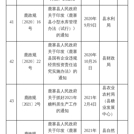
鹿寨县人民政府
鹿政规
关于印发
《
鹿寨
2020
年
县水利
41
〔
2020
〕
16
县小型水库管理
9
月
9
日
局
号
办法（试行）
》
的通知
鹿寨县人民政府
关于印发《鹿寨
鹿政规
2020
年
县国有企业违规
县财政
42
〔
2020
〕
22
10
月
26
经营投资责任追
局
号
日
究实施办法》的
通知
县农业
鹿寨县人民政府
农村局
鹿政规
关于抓好
2021
年
2021
年
43
（
县糖
〔
2021
〕
2
号
糖料蔗生产工作
2
月
4
日
业发展
的通知
中心
）
鹿寨县人民政府
关于印发《鹿寨
2021
年
县自然
鹿政规