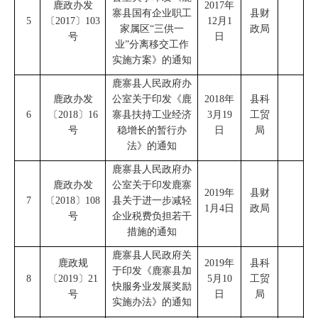
鹿政办发
2017
年
寨县国有企业职工
县财
5
〔
2017
〕
103
12
月
1
家属区
“
三供一
政局
号
日
业
”
分离移交工作
实施方案
》
的通知
鹿寨县人民政府办
鹿政办发
公室
关于印发《鹿
2018
年
县科
6
〔
2018
〕
16
寨县扶持工业经济
3
月
19
工贸
号
稳增长的暂行办
日
局
法》的通知
鹿寨县人民政府办
鹿政办发
公室关于印发鹿寨
2019
年
县财
7
〔
2018
〕
108
县关于进一步减轻
1
月
4
日
政局
号
企业税费负担若干
措施的通知
鹿寨县人民政府关
鹿政规
2019
年
县科
于印发
《
鹿寨县加
8
〔
2019
〕
21
5
月
10
工贸
快服务业发展奖励
号
日
局
实施办法
》
的通知