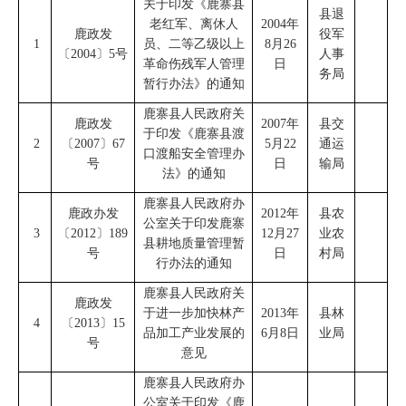
关于印发《鹿寨县
县退
老红军、离休人
2004
年
鹿政发
役军
1
员、二等乙级以上
8
月
26
〔
2004
〕
5
号
人事
革命伤残军人管理
日
务局
暂行办法》的通知
鹿寨县人民政府
关
鹿政发
2007
年
县交
于印发《鹿寨县渡
2
〔
2007
〕
67
5
月
22
通运
口渡船安全管理办
号
日
输局
法》的通知
鹿寨县人民政府办
鹿政办发
2012
年
县农
公室
关于印发鹿寨
3
〔
2012
〕
189
12
月
27
业农
县耕地质量管理暂
号
日
村局
行办法的通知
鹿寨县人民政府
关
鹿政发
于进一步加快林产
2013
年
县林
4
〔
2013
〕
15
品加工产业发展的
6
月
8
日
业局
号
意见
鹿寨县人民政府办
公室
关于印发
《
鹿