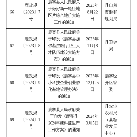
鹿寨县人民政府关
鹿政规
2023
年
县自然
于做好新一轮征地
66
〔
2023
〕
7
8
月
22
资源和
区片综合地价实施
号
日
规划局
工作的通知
鹿寨县人民政府关
鹿政规
于印发《鹿寨县加
2023
年
县卫健
67
〔
2023
〕
8
强基层医疗卫生人
11
月
8
局
号
才队伍建设实施方
日
案》的通知
鹿寨县人民政府关
鹿政规
于印发《鹿寨县中
2023
年
鹿寨经
68
〔
2023
〕
9
小科技企业创业孵
12
月
25
开区管
号
化基地管理办法》
日
委
的通知
县农业
鹿寨县人民政府关
鹿政规
农村局
于印发《鹿寨县
2024
年
69
〔
2024
〕
1
（
县糖
2024
年糖料蔗生产
3
月
5
日
号
业发展
工作方案》的通知
中心
）