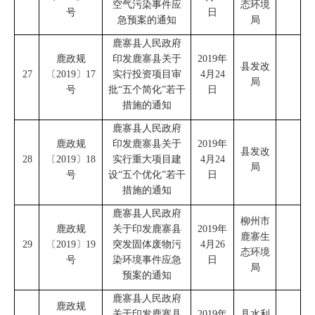
空气污染事件应
态环境
号
日
急预案的通知
局
鹿寨县人民政府
鹿政规
印发鹿寨县关于
2019
年
县发改
27
〔
2019
〕
17
实行投资项目审
4
月
24
局
号
批
“
五个简化
”
若干
日
措施的通知
鹿寨县人民政府
鹿政规
印发鹿寨县关于
2019
年
县发改
28
〔
2019
〕
18
实行重大项目建
4
月
24
局
号
设
“
五个优化
”
若干
日
措施的通知
鹿寨县人民政府
柳州市
鹿政规
关于印发鹿寨县
2019
年
鹿寨生
29
〔
2019
〕
19
突发固体废物污
4
月
26
态环境
号
染环境事件应急
日
局
预案的通知
鹿寨县人民政府
鹿政规
关于印发鹿寨县
2019
年
县水利