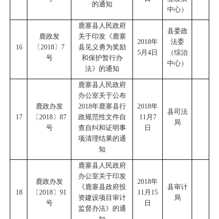
的通知
中心
）
鹿寨县人民政府
县委政
鹿政发
关于印发《鹿寨
2018
年
法委
16
〔
2018
〕
7
县见义勇为奖励
5
月
4
日
（综治
号
和保护暂行办
中心）
法》的通知
鹿寨县人民政府
办公室
关于公布
鹿政办发
2018
年鹿寨县行
2018
年
县司法
17
〔
2018
〕
87
政规范性文件自
11
月
7
局
号
查自纠和证明事
日
项清理结果的通
知
鹿寨县人民政府
办公室关于印发
鹿政办发
2018
年
《鹿寨县政府投
县审计
18
〔
2018
〕
91
11
月
15
资建设项目审计
局
号
日
监督办法》的通