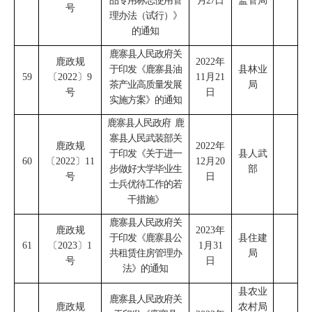
品专用标志使用管
月
27
日
监管局
号
理办法（试行）》
的通知
鹿寨县人民政府关
鹿政规
2022
年
于印发《鹿寨县油
县林业
59
〔
2022
〕
9
11
月
21
茶产业高质量发展
局
号
日
实施方案》的通知
鹿寨县人民政府
鹿
寨县人民武装部关
鹿政规
2022
年
于印发《关于进一
县人武
60
〔
2022
〕
11
12
月
20
步做好大学毕业生
部
号
日
士兵优待工作的若
干措施》
鹿寨县人民政府关
鹿政规
2023
年
于印发《鹿寨县公
县住建
61
〔
2023
〕
1
1
月
31
共租赁住房管理办
局
号
日
法》的通知
县农业
鹿寨县人民政府关
鹿政规
农村局