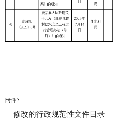
日
案》的通知
局
鹿寨县人民政府关
于印发《鹿寨县农
2025
年
鹿政规
县水利
78
村饮水安全工程运
7
月
14
〔
2025
〕
6
号
局
行管理办法（修
日
订）》的通知
附件
2
修改的行政规范性文件目录