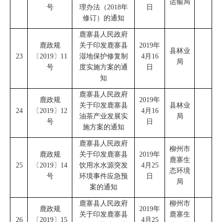
运输局
号
理办法（
2018
年
日
修订）的通知
鹿寨县人民政府
鹿政规
关于印发鹿寨县
2019
年
县林业
23
〔
2019
〕
11
湿地保护修复制
4
月
16
局
号
度实施方案的通
日
知
鹿寨县人民政府
鹿政规
2019
年
关于印发鹿寨县
县林业
24
〔
2019
〕
12
4
月
16
油茶产业发展实
局
号
日
施方案的通知
鹿寨县人民政府
柳州市
鹿政规
关于印发鹿寨县
2019
年
鹿寨生
25
〔
2019
〕
14
饮用水水源突发
4
月
25
态环境
号
环境事件应急预
日
局
案的通知
鹿寨县人民政府
柳州市
鹿政规
2019
年
关于印发鹿寨县
鹿寨生
26
〔
2019
〕
15
4
月
25