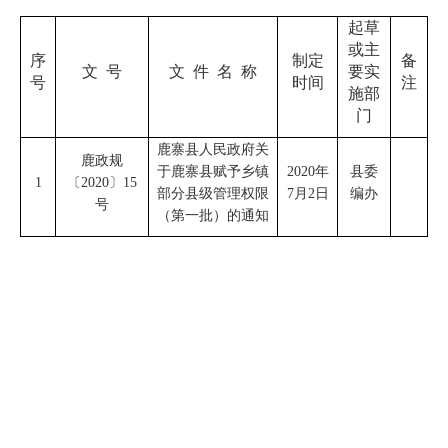
起草
或主
序
制定
备
文
号
文
件
名
称
要实
号
时间
注
施部
门
鹿寨县人民政府关
鹿政规
于鹿寨县赋予乡镇
2020
年
县委
1
〔
2020
〕
15
部分县级管理权限
7
月
2
日
编办
号
（第一批）的通知