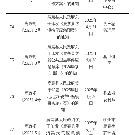
号
日
业发展
工作方案》的通知
中心
）
鹿寨县人民政府关
2025
年
鹿政规
于印发《鹿寨县防
县应急
74
4
月
21
〔
2025
〕
2
号
汛抗旱应急预案》
管理局
日
的通知
鹿寨县人民政府关
于印发《鹿寨县突
2025
年
鹿政规
县卫健
75
发公共卫生事件应
4
月
28
〔
2025
〕
3
号
局
急预案（
2024
年修
日
订版）》的通知
鹿寨县人民政府关
于印发《
2025
年耕
2025
年
鹿政规
县农业
76
地地力保护补贴项
4
月
30
〔
2025
〕
4
号
农村局
目实施方案》的通
日
知
鹿寨县人民政府关
柳州市
2025
年
鹿政规
于印发《鹿寨县重
鹿寨生
77
5
月
22
〔
2025
〕
5
号
污染天气应急预
态环境