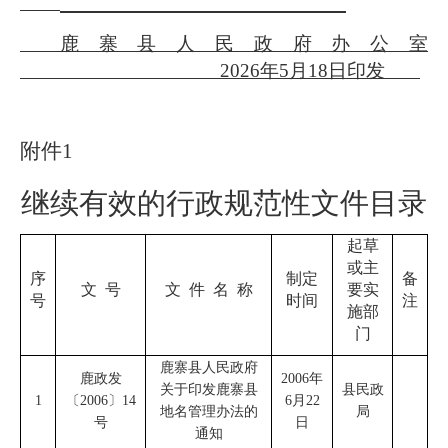
鹿寨县人民政府办公室
202
6
年
5
月
18
日印发
附件
1
继续有效的行政规范性文件目录
起草
或主
序
制定
备
文
号
文
件
名
称
要实
号
时间
注
施部
门
鹿寨县人民政府
鹿政发
2006
年
关于印发鹿寨县
县民政
1
〔
2006
〕
14
6
月
22
地名管理办法的
局
号
日
通知