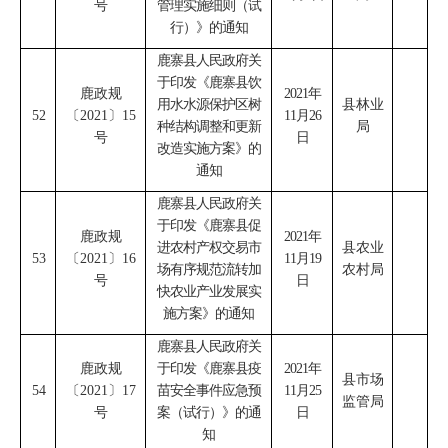
号
管理实施细则（试
行）》的通知
鹿寨县人民政府关
于印发《鹿寨县饮
鹿政规
2021
年
用水水源保护区树
县林业
52
〔
2021
〕
15
11
月
26
种结构调整和更新
局
号
日
改造实施方案》的
通知
鹿寨县人民政府关
于印发《鹿寨县促
鹿政规
2021
年
进农村产权交易市
县农业
53
〔
2021
〕
16
11
月
19
场有序规范流转加
农村局
号
日
快农业产业发展实
施方案》的通知
鹿寨县人民政府关
鹿政规
于印发《鹿寨县疫
2021
年
县市场
54
〔
2021
〕
17
苗安全事件应急预
11
月
25
监管局
号
案（试行）》的通
日
知