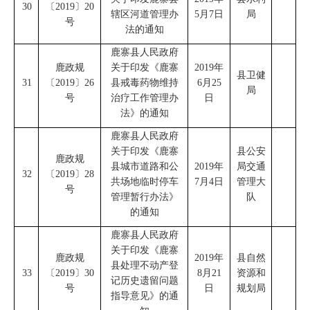
30
〔
2019
〕
20
辖区河道管理办
5
月
7
日
局
号
法的通知
鹿寨县人民政府
鹿政规
关于印发《鹿寨
2019
年
县卫健
31
〔
2019
〕
26
县戒毒药物维持
6
月
25
局
号
治疗工作管理办
日
法》的通知
鹿寨县人民政府
关于印发
《
鹿寨
县公安
鹿政规
县城市道路和公
2019
年
局交通
32
〔
2019
〕
28
共场地临时停车
7
月
4
日
管理大
号
管理暂行办法
》
队
的通知
鹿寨县人民政府
关于印发《鹿寨
鹿政规
2019
年
县自然
县处理不动产登
33
〔
2019
〕
30
8
月
21
资源和
记历史遗留问题
号
日
规划局
指导意见》的通