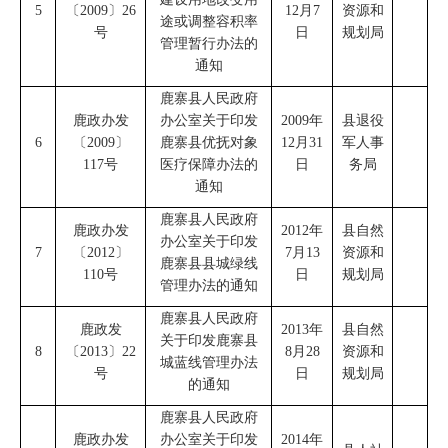
5
〔
2009
〕
26
12
月
7
资源和
途或调整容积率
号
日
规划局
管理暂行办法的
通知
鹿寨县人民政府
鹿政办发
办公室
关于印发
2009
年
县退役
6
〔
2009
〕
鹿寨县优抚对象
12
月
31
军人事
117
号
医疗保障办法的
日
务局
通知
鹿寨县人民政府
鹿政办发
2012
年
县自然
办公室
关于印发
7
〔
2012
〕
7
月
13
资源和
鹿寨县
县
城绿线
110
号
日
规划局
管理办法的通知
鹿寨县人民政府
鹿政发
2013
年
县自然
关于印发鹿寨县
8
〔
2013
〕
22
8
月
2
8
资源和
城蓝线管理办法
号
日
规划局
的通知
鹿寨县人民政府
鹿政办发
办公室
关于印发
2014
年