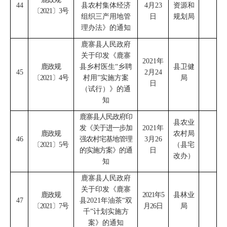
44
县农村集体经济
4
月
23
资源和
〔
2021
〕
3
号
组织三产用地管
日
规划局
理办法》的通知
鹿寨县人民政府
关于印发《鹿寨
2021
年
鹿政规
县乡村医生
“
乡聘
县卫健
45
2
月
24
〔
2021
〕
4
号
村用
”
实施方案
局
日
（试行
）
》的通
知
鹿寨县人民政府印
县农业
发《关于进一步加
2021
年
鹿政规
农村局
46
强农村宅基地管理
3
月
26
〔
2021
〕
5
号
（县宅
的实施方案》的通
日
改办）
知
鹿寨县人民政府
关于印发《鹿寨
鹿政规
2021
年
5
县林业
47
县
2021
年油茶
“
双
〔
2021
〕
7
号
月
26
日
局
千
”
计划实施方
案》的通知