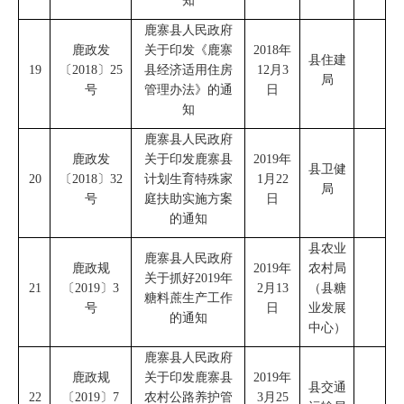
知
鹿寨县人民政府
鹿政发
关于印发《鹿寨
2018
年
县住建
19
〔
2018
〕
25
县经济适用住房
1
2
月
3
局
号
管理办法》的通
日
知
鹿寨县人民政府
鹿政发
关于印发鹿寨县
201
9
年
县卫健
20
〔
2018
〕
32
计划生育特殊家
1
月
2
2
局
号
庭扶助
实施
方案
日
的通知
县农业
鹿寨县人民政府
鹿政规
2019
年
农村局
关于抓好
2019
年
21
〔
2019
〕
3
2
月
13
（
县糖
糖料蔗生产工作
号
日
业发展
的通知
中心
）
鹿寨县人民政府
鹿政规
关于印发鹿寨县
2019
年
县交通
22
〔
2019
〕
7
农村公路养护管
3
月
25