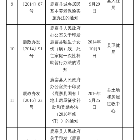
县人社
9
〔
2014
〕
87
鹿寨县城乡居民
9
月
29
局
号
基本养老保险实
日
施办法的通知
鹿寨县人民政府
办公室
关于印发
鹿政办发
鹿寨县独生子女
2014
年
县卫健
10
〔
2014
〕
91
伤（病）残、死
10
月
9
局
号
亡家庭一次性补
日
助暂行办法的通
知
鹿寨县人民政府
办公室
关于印发
县土地
鹿政办发
《鹿寨县国有土
2016
年
和房屋
11
〔
2016
〕
22
地上房屋征收补
5
月
25
征收中
号
助和奖励办法
日
心
（
2016
年修
订）》的通知
鹿寨县人民政府
关于印发
《
鹿寨