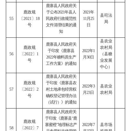
鹿寨县人民政府关
鹿政规
于公布
2021
年县人
2021
年
县司法
55
〔
2021
〕
18
民政府行政规范性
11
月
25
局
号
文件清理结果的通
日
知
县农业
鹿寨县人民政府关
鹿政规
农村局
于印发《鹿寨县
2022
年
1
56
〔
2022
〕
1
（
县糖
2022
年糖料蔗生产
月
30
日
号
业发展
工作方案》的通知
中心
）
鹿寨县人民政府关
鹿政规
于印发《鹿寨县农
2022
年
3
县农业
57
〔
2022
〕
2
村土地承包经营权
月
23
日
农村局
号
确权登记管理办法
（试行）》的通知
鹿寨县人民政府关
于印发《鹿寨县
“鹿
鹿政规
寨蜜橙”地理标志产
2022
年
7
县市场
58
〔
2022
〕
7