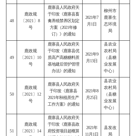
鹿寨县人民政府关
柳州市
鹿政规
于印发《鹿寨县畜
2021
年
7
鹿寨生
48
〔
2021
〕
8
禽养殖禁养区划定
月
1
日
态环境
号
方案（
2021
年修
局
订）》的通知
鹿寨县人民政府关
县农业
鹿政规
于印发《鹿寨县优
农村局
2021
年
9
49
〔
2021
〕
10
质高产高糖糖料蔗
（
县糖
月
13
日
号
基地建后管护管理
业发展
办法》的通知
中心
）
县农业
鹿寨县人民政府关
鹿政规
农村局
于印发《鹿寨县
2021
年
8
50
〔
2021
〕
12
（
县糖
2021
年秋植蔗生产
月
25
日
号
业发展
工作方案》的通知
中心
）
鹿寨县人民政府关
鹿政规
于印发《鹿寨县政
2021
年
县发改
51
〔
2021
〕
14
府投资项目超概算
11
月
1
日
局