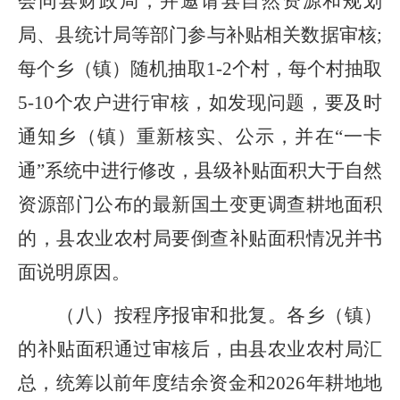
会同
县
财政
局
，并邀请
县自然资源和规划
局
、
县统计局
等部门参与补贴相关数据审核
;
每个乡
（镇）
随机抽取
1
-
2
个村
，
每个村抽取
5
-
10
个农户进行审核
，
如发现问题，要及时
通知乡
（
镇
）
重新核实、公示，并在
“一卡
通”系统中进行修改
，县级
补贴面积大于自然
资源部门公布的最新国土变更调查耕地面积
的，县
农业农村局
要倒查补贴面积情况并书
面说明原因。
（八）
按程序报审和批复。
各乡
（
镇
）
的补贴面积通过审核后
，
由县农业农村
局
汇
总，统筹以前年度结余资金和
2026
年耕地地