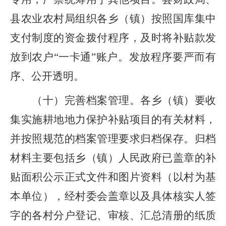
县
农业农村
局
组织各乡（镇）
按照国库集中
支付制度的资金拨付程序，及时将补贴款发
放到农户
“一卡通”账户。发放程序要严而有
序、公开透明。
（十）
完善档案管理。
各
乡（镇）
要收
集实施耕地地力保护补贴项目的有关材料，
并按照规范的档案管理要求归档保存。归档
材料主要包括
乡（镇）人民政府已盖章的补
贴面积公示正式文件
和图片资料
（
以村为基
本单位
）
，经村委会盖章以及具体核实人签
字的各村分户登记、审核、汇总清册的纸质