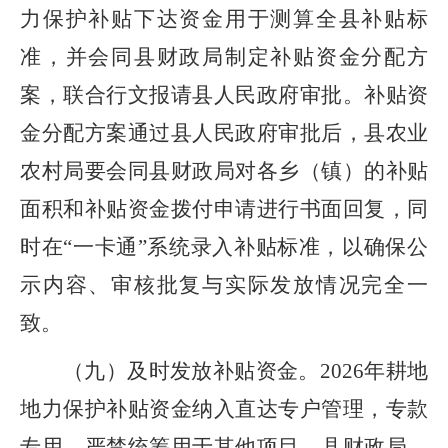
力保护补贴下达资金用于测算全县补贴标
准，并会同
县
财政
局
制定补贴资金分配方
案，联合行文报请县人民政府审
批
。补贴资
金分配方案通过县人民政府审
批
后，县农业
农村
局
要会同
县
财政
局
对各乡
（
镇
）
的补贴
面积和补贴资金拨付申请进行书面
回
复，同
时在
“一卡通”系统录入补贴标准，以确保公
示内容、审核批复与实际发放情况完全一
致。
（九）
及时发放补贴资金。
2026
年耕地
地力保护补贴资金纳入直达专户管理，专款
专用，严禁统筹用于其他项目。
县
财政
局
、