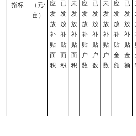
应
已
未
应
已
未
应
已
指标
（元
/
发
发
发
发
发
发
发
发
亩）
放
放
放
放
放
放
放
放
补
补
补
补
补
补
补
补
贴
贴
贴
贴
贴
贴
贴
贴
面
面
面
户
户
户
金
金
积
积
积
数
数
数
额
额