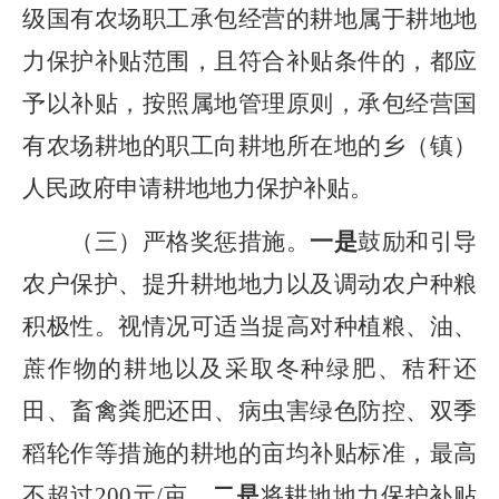
级国有农场职工承包经营的耕地属于耕地地
力保护补贴范围，且符合补贴条件的，都应
予以补贴，按照属地管理原则，
承包经营国
有农场耕地的职工向耕地所在地的
乡（镇）
人民政府
申请
耕地地力保护补贴。
（三）
严格奖惩措施。
一是
鼓励和引导
农户保护、提升耕地地力以及调动农户种粮
积极性。视情况可适当提高对种植粮、油、
蔗作物的耕地以及采取冬种绿肥、秸秆还
田、畜禽粪肥还田、病虫害绿色防控、双季
稻轮作等措施的耕地的亩均补贴标准，最高
不超过
200
元
/亩。
二是
将耕地地力保护补贴