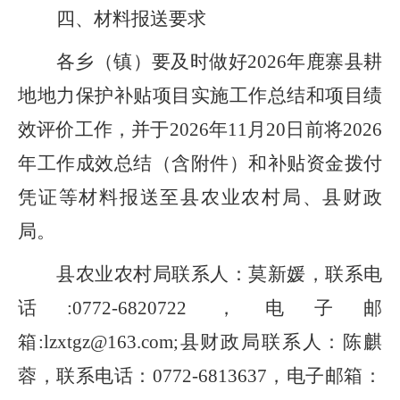
四、材料报送要求
各乡（镇）要及时做好
2026
年鹿寨县耕
地地力保护补贴项目实施工作总结和项目绩
效评价工作，并于
2026
年
11
月
20
日前将
2026
年工作成效总结（含附件）和补贴资金拨付
凭证等材料报送至县农业农村局、县财政
局。
县农业农村局联系人：莫新媛，联系电
话
:
077
2
-
6820722
，电子邮
箱
:
lzxtgz@163.com
;县财政局联系人：
陈麒
蓉
，联系电话：
077
2
-
6813637
，电子邮箱：