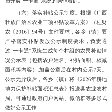
员开展
“一卡通”系统的操作培训。
（六）
落实补贴公示制度。
根据《广西
壮族自治区农业三项补贴改革方案》
（
桂财
农〔
2016
〕
94
号
）
文件要求，
各
乡
（
镇
）
要
严格落实补贴发放公示制度要求，负责通
过
“一卡通”系统生成每个村组的农民补贴情
况公示表
（
包括农户姓名、补贴面积、核减
面积等内容
）
,加盖公章后在村内公示
7
天。
公示无异议后，
各乡（镇）将《
2026
年耕地
地力保护补贴面积汇总表
》
报送县农业农村
局
。可通过政府门户网站、微信群等多形式
做好公示工作
。