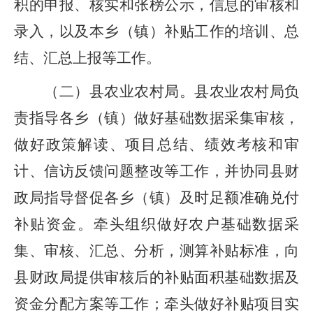
积的申报、核实和张榜公示，信息的审核和
录入，以及本乡
（
镇
）
补贴工作的培训、总
结、汇总上报等工作。
（二）县
农业农村
局
。
县
农业农村
局负
责指导各乡（镇）
做好基础数据采集审核，
做好政策解读、项目总结、绩效考核和审
计、信访反馈问题整改等工作，并协同
县
财
政
局
指导督促
各乡（镇）
及时足额准确兑付
补贴资金。牵头组织做好农户基础数据采
集、审核、汇
总、分析，测算补贴标准，向
县
财政
局
提供审核后的补贴面积基础数据及
资金分配方案等工作
；
牵头做好补贴项目实