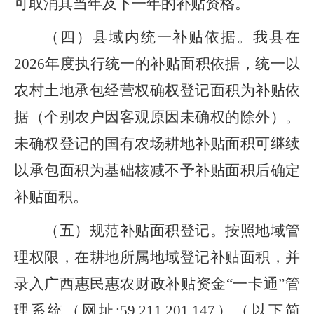
可取消其当年及下一年的补贴资格。
（四）
县域内统一补贴依据。
我县
在
2026
年度执行统一的补贴面积依据，统一以
农村土地承包经营权确权登记面积为补贴依
据
（
个别农户因客观原因未确权的除外
）
。
未确权登记的国有农场耕地补贴面积可继续
以承包面积为基础核减不
予
补贴面积后确定
补贴面积
。
（五）
规范补贴面积登记。
按照地域管
理权限，在耕地所属地域登记补贴面积，并
录入广西惠民惠农财政补贴资金
“一卡通
”
管
理系统
（
网址
:
59
.
211
.
201
.
147
）（
以下简