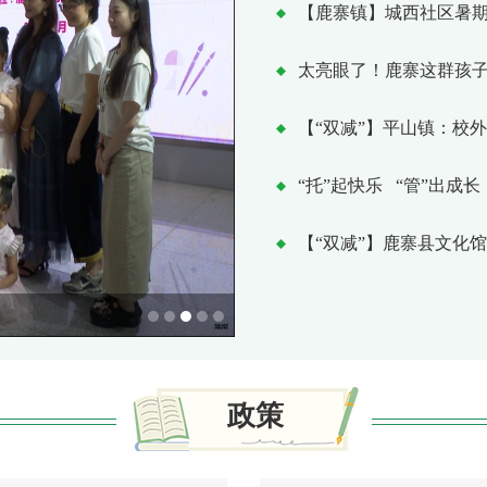
太亮眼了！鹿寨这群孩
“托”起快乐 “管”出成长
政策