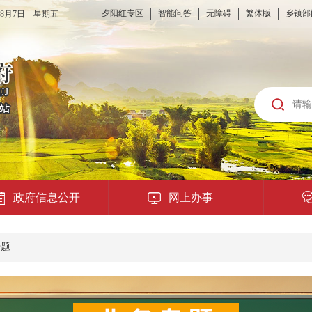
夕阳红专区
智能问答
无障碍
繁体版
乡镇部
6年8月7日 星期五
政府信息公开
网上办事
龙城云APP
专题
公共服务
便民提示