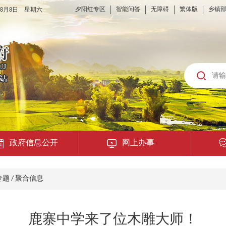
夕阳红专区
智能问答
无障碍
繁体版
乡镇
6年8月8日 星期六
政府信息公开
网上办事
龙城云APP
专题
/
聚合信息
公共服务
鹿寨中学来了位木雕大师！
便民提示