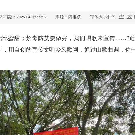
查询服务
大
小
中
布日期：2025-04-09 11:59
来源：四排镇
字体大小:[
]
一件事服务
活比蜜甜；禁毒防艾要做好，我们唱歌来宣传……”
利企查询
牛哥”，用自创的宣传文明乡风歌词，通过山歌曲调，你