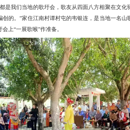
，都是我们当地的歌圩会，歌友从四面八方相聚在文化
编创的。”家住江南村谭村屯的韦银连，是当地一名山
会上“一展歌喉”作准备。