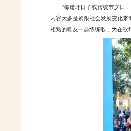
“每逢圩日子或传统节庆日
内容大多是紧跟社会发展变化来
相熟的歌友一起练练歌，为在歌圩