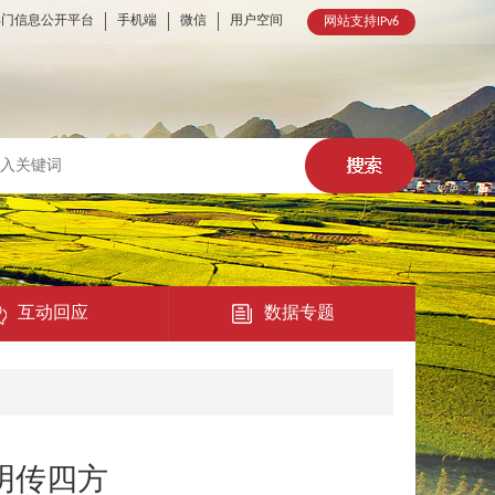
部门信息公开平台
手机端
微信
用户空间
网站支持IPv6
互动回应
数据专题
热点回应
民意征集
明传四方
在线访谈