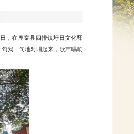
网上信访
近日，在鹿寨县四排镇圩日文化驿
一句我一句地对唱起来，歌声唱响