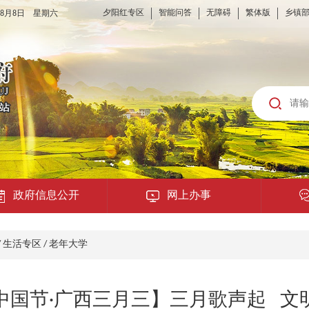
夕阳红专区
智能问答
无障碍
繁体版
乡镇
6年8月8日 星期六
政府信息公开
网上办事
龙城云APP
/
生活专区
/
老年大学
公共服务
中国节·广西三月三】三月歌声起 文
便民提示