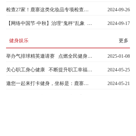
检查27家！鹿寨这类化妆品专项检查结果……
2024-09-26
【网络中国节·中秋】治理"鬼秤"乱象 守护中秋诚信
2024-09-17
健身娱乐
更多
举办气排球精英邀请赛 点燃全民健身热情
2025-01-08
关心职工身心健康 不断提升职工幸福感、获得感
2024-05-25
邀您一起来打卡健身，坐标是：鹿寨县中医医院
2024-05-21
自治区总工会到我县调研工人文化宫阵地建设情况
2024-05-18
中医健康惠民工程！鹿寨人身边的福利！
2024-01-24