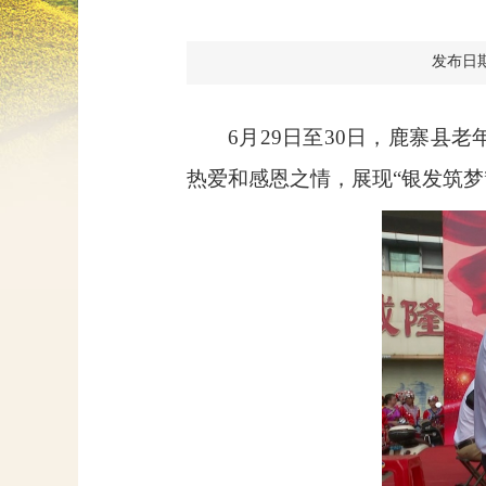
发布日期：2
6
月
29
日至
30
日，鹿寨县老
热爱和感恩之情，展现“银发筑梦