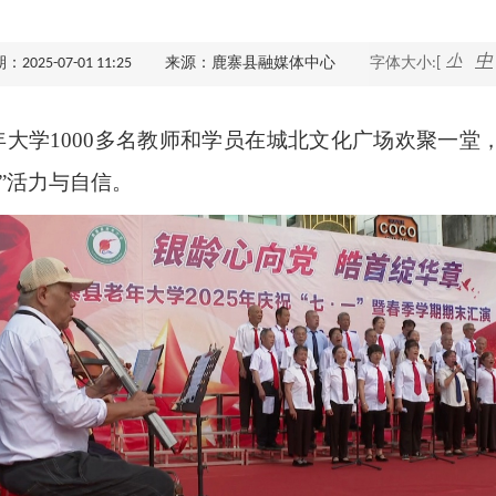
查询服务
小
中
025-07-01 11:25
来源：鹿寨县融媒体中心
字体大小:[
一件事服务
年大学
1000
多名教师和学员在城北文化广场欢聚一堂
利企查询
”活力与自信。