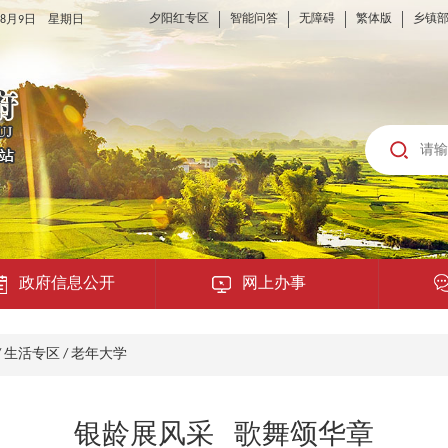
夕阳红专区
智能问答
无障碍
繁体版
乡镇
6年8月9日 星期日
政府信息公开
网上办事
龙城云APP
/
生活专区
/
老年大学
公共服务
银龄展风采 歌舞颂华章
便民提示