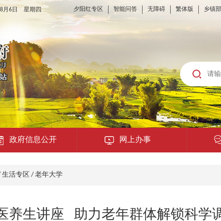
夕阳红专区
智能问答
无障碍
繁体版
乡镇
6年8月6日 星期四
政府信息公开
网上办事
龙城云APP
/
生活专区
/
老年大学
公共服务
医养生讲座 助力老年群体解锁科学
便民提示