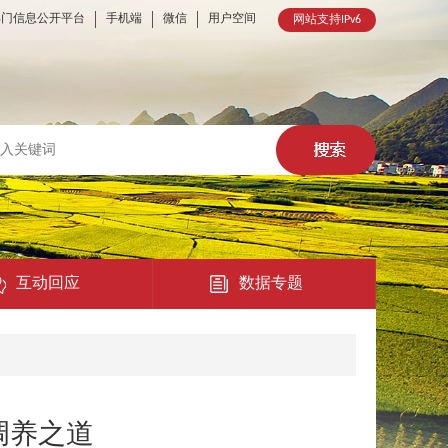
部门信息公开平台
手机端
微信
用户空间
网站支持IPv6
互动回应
数据专题
热点回应
民意征集
调养之道
在线访谈