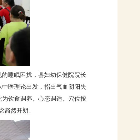
见的睡眠困扰，县妇幼保健院院长
从中医理论出发，指出气血阴阳失
化为饮食调养、心态调适、穴位按
念豁然开朗。