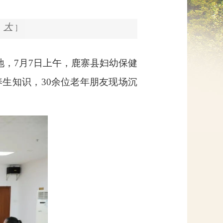
网上信访
大
]
地，
7
月
7
日上午，鹿寨县妇幼保健
养生知识，
30
余位老年朋友现场沉