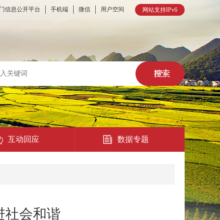
门信息公开平台
手机端
微信
用户空间
网站支持IPv6
互动回应
数据专题
热点回应
民意征集
进社会和谐
在线访谈