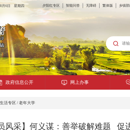
夕阳红专区
智能问答
无障碍
繁体版
乡镇部
6年8月6日 星期四
政府信息公开
网上办事
龙城云APP
生活专区
/
老年大学
公共服务
员风采】何义谋：善举破解难题 促
便民提示