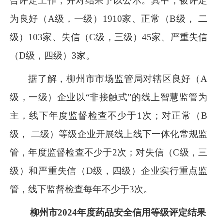
合评定工作，并对结果予以公示。其中，被评定
为良好（
A
级，一级）
1910
家、正常（
B
级， 二
级）
103
家、失信（
C
级，三级）
45
家、严重失信
（
D
级，四级）
3
家。
据了解，柳州市市场监管局对辖区良好（
A
级，一级）企业以“非接触式”的线上智慧监管为
主，线下年度监督检查不少于
1
次；对正常（
B
级， 二级）等级企业开展线上线下一体化常规监
管，年度监督检查不少于
2
次；对失信（
C
级，三
级）和严重失信（
D
级，四级）企业实行重点监
管，线下监督检查每年不少于
3
次。
柳州市
2024
年度药品安全信用等级评定结果