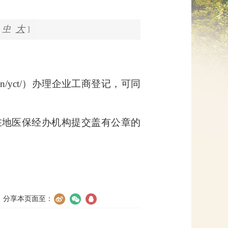
网上信访
大
中
]
.cn/yct/）办理企业工商登记，可同
在地医保经办机构提交盖有公章的
分享本页面至：