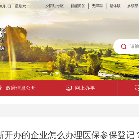
夕阳红专区
智能问答
无障碍
繁体版
乡镇部
6年8月8日 星期六
政府信息公开
网上办事
龙城云APP
公共服务
新开办的企业怎么办理医保参保登记
便民提示