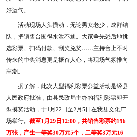
好运气。
活动现场人头攒动，无论男女老少，成群结
队，把销售台围得水泄不通。大家争先恐后地挑
选彩票、扫码付款、刮奖兑奖……主持台上不时
传来的中奖消息更是振奋人心，将现场气氛推向
高潮。
据了解，此次大型福利彩票公益活动是经县
人民政府批准，由县民政局主办的福利彩票即开
型摸奖活动，于
1
月
22
日至
2
月
5
日在我县文化广
场举行。
截至
1
月
29
日
12:00
，共销售彩票约
196
万张，产生一等奖
30
万元
5
个，二等奖
3
万元
16