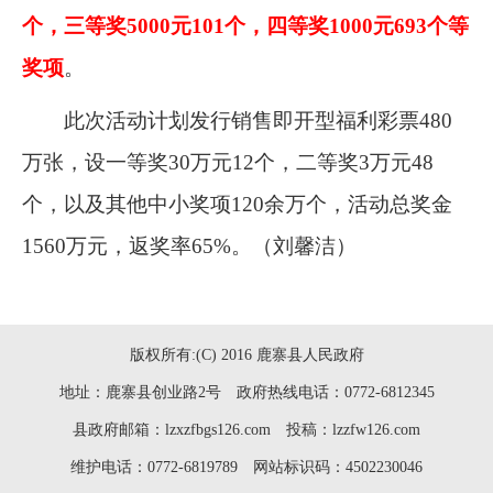
个，三等奖
5000
元
101
个，四等奖
1000
元
693
个等
奖项
。
此次活动计划发行销售即开型福利彩票
480
万张，设一等奖
30
万元
12
个，二等奖
3
万元
48
个，以及其他中小奖项
120
余万个，活动总奖金
1560
万元，返奖率
65%
。
（
刘馨洁
）
版权所有:(C) 2016 鹿寨县人民政府
地址：鹿寨县创业路2号 政府热线电话：0772-6812345
县政府邮箱：lzxzfbgs126.com 投稿：lzzfw126.com
维护电话：0772-6819789 网站标识码：4502230046