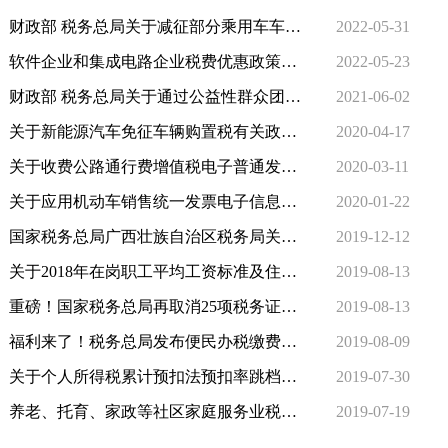
财政部 税务总局关于减征部分乘用车车辆购置税的公告
2022-05-31
软件企业和集成电路企业税费优惠政策指引
2022-05-23
财政部 税务总局关于通过公益性群众团体的公益性捐赠税前扣除有关事项的公告
2021-06-02
关于新能源汽车免征车辆购置税有关政策的公告
2020-04-17
关于收费公路通行费增值税电子普通发票开具等有关事项的公告
2020-03-11
关于应用机动车销售统一发票电子信息办理车辆购置税业务的公告
2020-01-22
国家税务总局广西壮族自治区税务局关于发布《国家税务总局广西壮族自治区税务局房产税 城镇土地使用税困难减免管理办法》的公告
2019-12-12
关于2018年在岗职工平均工资标准及住房公积金个人所得税税前扣除限额的通告
2019-08-13
重磅！国家税务总局再取消25项税务证明事项（附目录）
2019-08-13
福利来了！税务总局发布便民办税缴费十条新举措
2019-08-09
关于个人所得税累计预扣法预扣率跳档的说明
2019-07-30
养老、托育、家政等社区家庭服务业税费优惠政策明确了！
2019-07-19