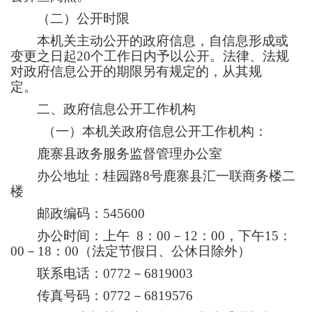
（二）公开时限
本机关主动公开的政府信息，自信息形成或
变更之日起
20个工作日内予以公开。法律、法规
对政府信息公开的期限另有规定的，从其规
定。
二、
政府信息公开工作机构
（一）本机关政府信息公开工作机构：
鹿寨县政务服务监督管理办公室
办公地址：桂园路
8号鹿寨县
汇一
联商务楼
二
楼
邮政编码：
545600
办公时间：上午
8
：
00－12：00，下午1
5
：
00－1
8
：
00
（
法定节假日、公休日除外
）
联系电话：
0772－68
19003
传真号码：
0772－6819576