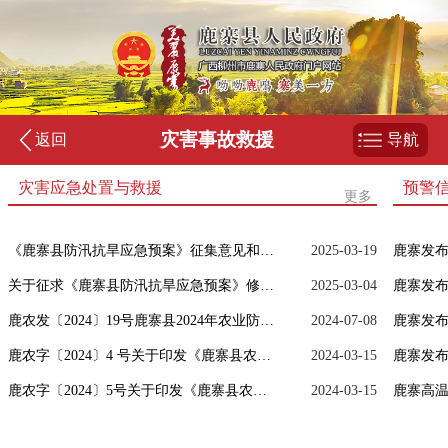
灾害事故救援
返回
导航
灾害应急处置与救援
预警
更多
《鹿寨县防汛抗旱应急预案》征集意见和建议结果反馈
2025-03-19
鹿寨发
关于征求《鹿寨县防汛抗旱应急预案》修改意见的通知
2025-03-04
鹿寨发
鹿农发〔2024〕19号鹿寨县2024年农业防灾减灾和水利救灾资金（防灾救灾第三批）农作物重大病虫害防控项目实施方案
2024-07-08
鹿寨发
鹿农字〔2024〕4 号关于印发《鹿寨县农业农村局防汛抗旱抢险应急预案》的通知
2024-03-15
鹿寨发
鹿农字〔2024〕5号关于印发《鹿寨县农业农村局防范应对低温雨雪冰冻灾害应急预案》的通知
2024-03-15
鹿寨高