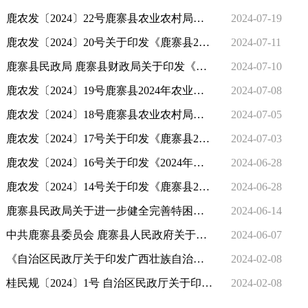
鹿农发〔2024〕22号鹿寨县农业农村局关于调整农机购置补贴工作领导小组的通知
2024-07-19
鹿农发〔2024〕20号关于印发《鹿寨县2024年基层农技推广体系改革与建设补助项目实施方案》的通知
2024-07-11
鹿寨县民政局 鹿寨县财政局关于印发《鹿寨县经济困难失能老年人集中照护服务工作实施细则》的通知
2024-07-10
鹿农发〔2024〕19号鹿寨县2024年农业防灾减灾和水利救灾资金（防灾救灾第三批）农作物重大病虫害防控项目实施方案
2024-07-08
鹿农发〔2024〕18号鹿寨县农业农村局关于印发《鹿寨县2024年基层动物防疫工作补助经费项目实施方案》的通知
2024-07-05
鹿农发〔2024〕17号关于印发《鹿寨县2024年中央财政奖补农村厕所革命整村推进实施方案》的通知
2024-07-03
鹿农发〔2024〕16号关于印发《2024年鹿寨县动物疫病监测与流行病学调查计划》的通知
2024-06-28
鹿农发〔2024〕14号关于印发《鹿寨县2024年稻谷生产补贴实施方案》的通知
2024-06-28
鹿寨县民政局关于进一步健全完善特困人员住院陪护服务制度的通知
2024-06-14
中共鹿寨县委员会 鹿寨县人民政府关于印发《广西壮族自治区柳州市鹿寨县鹿寨镇权责清单》的通知
2024-06-07
《自治区民政厅关于印发广西壮族自治区民政领域轻微违法行为依法不予行政处罚事项清单（2023年版）》政策解读
2024-02-08
桂民规〔2024〕1号 自治区民政厅关于印发广西壮族自治区民政领域轻微违法行为依法不予行政处罚事项清单（2023年版）的通知
2024-02-08