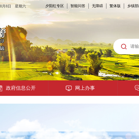
夕阳红专区
智能问答
无障碍
繁体版
乡镇部
6年8月8日 星期六
政府信息公开
网上办事
龙城云APP
公共服务
便民提示