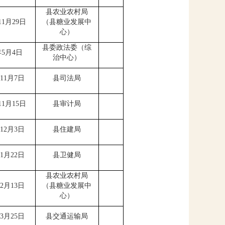
县农业农村局
11
月
29
日
（
县糖业发展中
心
）
县委政法委（综
年
5
月
4
日
治中心）
11
月
7
日
县司法局
11
月
15
日
县审计局
1
2
月
3
日
县住建局
1
月
2
2
日
县卫健局
县农业农村局
2
月
13
日
（
县糖业发展中
心
）
3
月
25
日
县交通运输局