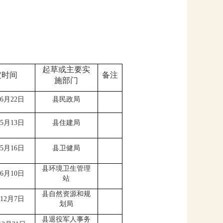
起草或主要实
定时间
备注
施部门
6
月
22
日
县民政局
5
月
13
日
县住建局
5
月
16
日
县卫健局
县环境卫生管理
6
月
10
日
站
县自然资源和规
12
月
7
日
划局
县退役军人事务