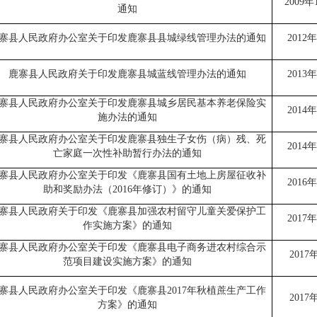
2009
年
通知
寨县人民政府办公室
关于印发鹿寨县
县
城绿线管理办法的通知
2012
年
鹿寨县人民政府
关于印发鹿寨县城蓝线管理办法的通知
2013
年
寨县人民政府办公室
关于印发鹿寨县城乡居民基本养老保险实
2014
年
施办法的通知
寨县人民政府办公室
关于印发鹿寨县独生子女伤（病）残、死
2014
年
亡家庭一次性补助暂行办法的通知
寨县人民政府办公室
关于印发《鹿寨县国有土地上房屋征收补
2016
年
助和奖励办法（
2016
年修订）》的通知
寨县人民政府
关于印发
《
鹿寨县加强农村留守儿童关爱保护工
2017
年
作实施方案
》
的通知
寨县人民政府办公室
关于印发
《
鹿寨县电子商务进农村综合示
2017
范项目建设实施方案
》
的通知
寨县人民政府办公室
关于印发
《
鹿寨县
2017
年秋植蔗生产工作
2017
方案
》的通知