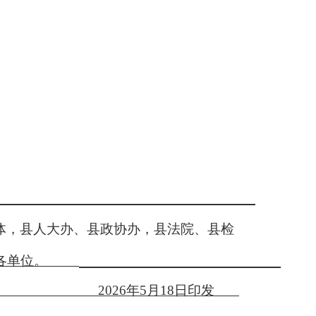
体，县人大办、县政协办，县法院、县检
各单位。
202
6
年
5
月
18
日印发