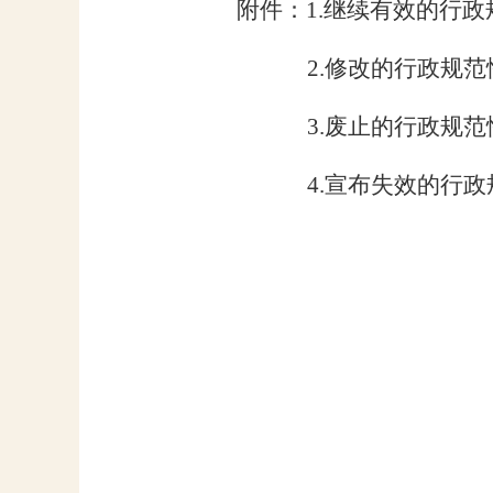
附件：
1
.
继续有效的
行政
2
.修改的
行政
规范
3
.
废止的
行政
规范
4
.
宣布失效的
行政