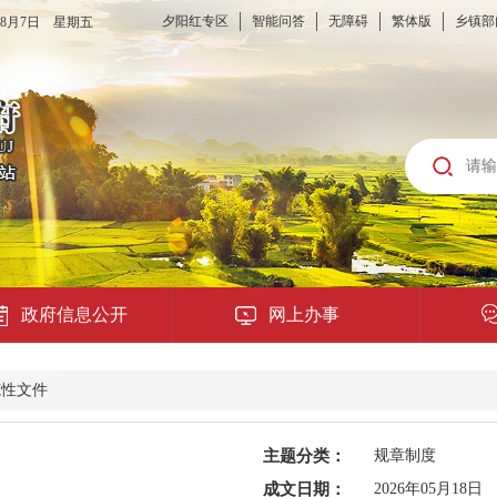
夕阳红专区
智能问答
无障碍
繁体版
乡镇部
6年8月7日 星期五
政府信息公开
网上办事
龙城云APP
范性文件
公共服务
主题分类：
规章制度
便民提示
成文日期：
2026年05月18日