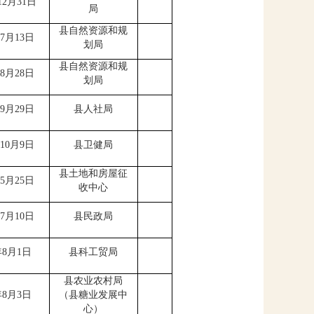
12
月
31
日
局
县自然资源和规
7
月
13
日
划局
县自然资源和规
8
月
2
8
日
划局
9
月
29
日
县人社局
10
月
9
日
县卫健局
县土地和房屋征
5
月
25
日
收中心
7
月
10
日
县民政局
年
8
月
1
日
县科工贸局
县农业农村局
年
8
月
3
日
（
县糖业发展中
心
）