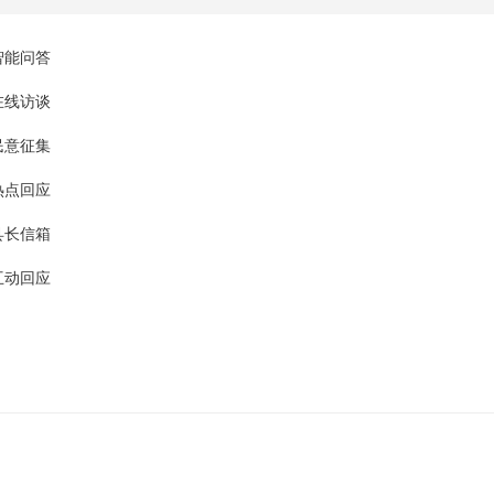
查询服务
智能问答
一件事服务
在线访谈
民意征集
利企查询
热点回应
县长信箱
互动回应