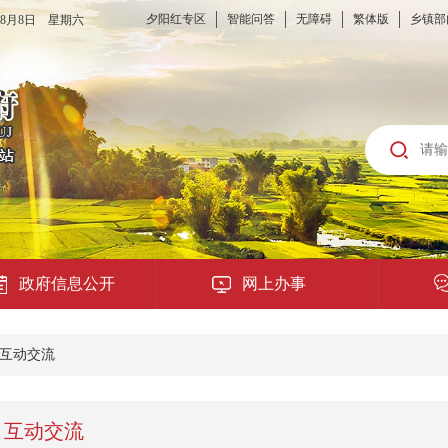
夕阳红专区
智能问答
无障碍
繁体版
乡镇部
6年8月8日 星期六
政府信息公开
网上办事
龙城云APP
互动交流
公共服务
互动交流
便民提示