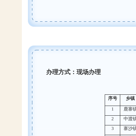
办理方式：现场办理
序号
乡镇
1
鹿寨
2
中渡
3
寨沙