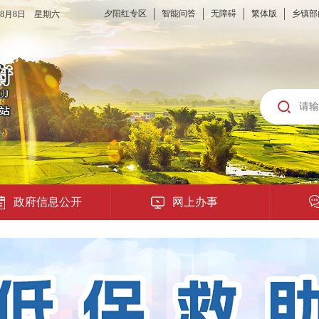
夕阳红专区
智能问答
无障碍
繁体版
乡镇部
6年8月8日 星期六
政府信息公开
网上办事
龙城云APP
公共服务
便民提示