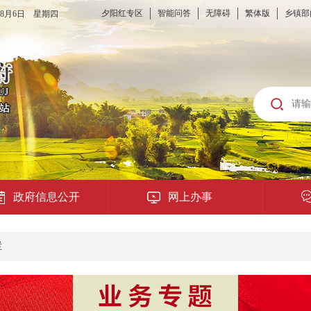
夕阳红专区
智能问答
无障碍
繁体版
乡镇部
6年8月6日 星期四
政府信息公开
网上办事
龙城云APP
栏
公共服务
便民提示