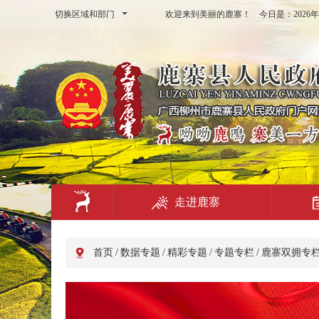
切换区域和部门
欢迎来到美丽的鹿寨！ 今日是：
202
走进鹿寨
首页
/
数据专题
/
精彩专题
/
专题专栏
/
鹿寨双拥专