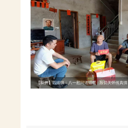
【双拥】四排镇：八一慰问送温暖 殷切关怀传真情