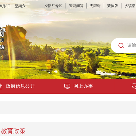
夕阳红专区
智能问答
无障碍
繁体版
乡镇部
6年8月8日 星期六
政府信息公开
网上办事
龙城云APP
公共服务
教育政策
便民提示