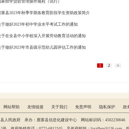
国家助学贷款管理操作规程（试行）
鹿寨县2023年秋季学期各教育阶段学生资助政策简介
关于做好2023年初中学业水平考试工作的通知
关于在全县中小学校深入开展劳动教育活动的通知
关于做好2023年市县级示范幼儿园评估工作的通知
1
2
>
网站帮助
友情链接
关于我们
免责声明
隐私保护
政
寨县人民政府 承办：鹿寨县信息化建设中心 网站标识码：4502230046 维
政府热线电话：0772-6812345 县政府邮箱：lzxzfbgs@126.com 投稿：