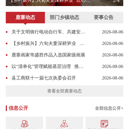
2/4
【乡村振兴】六旬夫妻深耕笋业 匠心赋能乡村振兴
鹿寨动态
部门乡镇动态
要事公告
-19
关于文明骑行电动自行车、共建安全有序出行环境的倡议书
2026-08-06
-06
【乡村振兴】六旬夫妻深耕笋业 匠心赋能乡村振兴
2026-08-06
-03
鹿寨画家韦盛胜作品入选国家级画展
2026-08-06
-28
以“清单化”管理赋能基层治理 推动乡镇财政管理提质增效
2026-08-06
-27
县工商联十一届七次执委会召开
2026-08-06
-08
【防溺水】拒绝野泳、小心被骗！鹿寨这个安全课堂干货满满
2026-08-06
查看全部鹿寨动态
信息公开
全部信息公开+